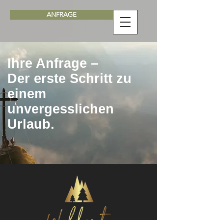
ANFRAGE
Ihre Anfrage –
Der erste Schritt zu
einem
unvergesslichen
Urlaub.